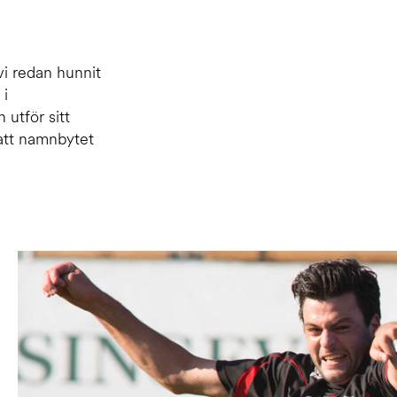
vi redan hunnit
 i
 utför sitt
att namnbytet