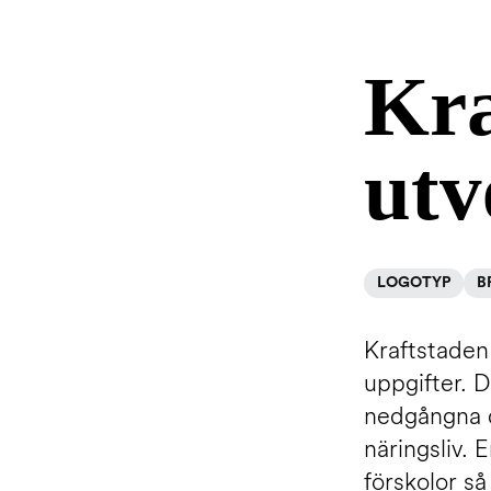
Kra
utv
LOGOTYP
B
Kraftstaden
uppgifter. 
nedgångna de
näringsliv. 
förskolor så 