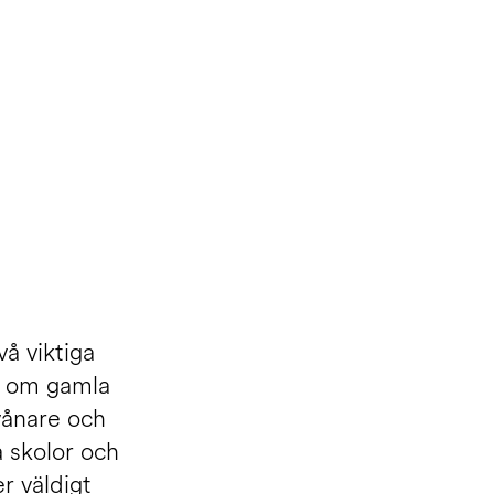
å viktiga
a om gamla
nvånare och
a skolor och
er väldigt