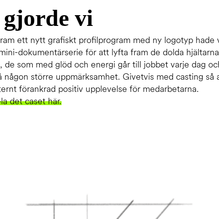
 gjorde vi
ram ett nytt grafiskt profilprogram med ny logotyp hade 
ini-dokumentärserie för att lyfta fram de dolda hjältarna
, de som med glöd och energi går till jobbet varje dag och
få någon större uppmärksamhet. Givetvis med casting så 
nternt förankrad positiv upplevelse för medarbetarna.
a det caset här.