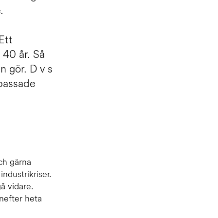
.
Ett
 40 år. Så
n gör. D v s
npassade
och gärna
ndustrikriser.
å vidare.
nefter heta