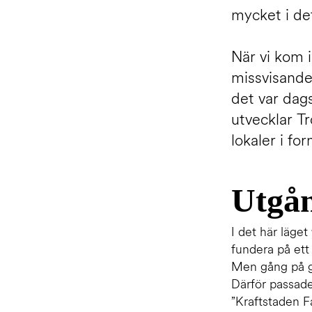
mycket i de
När vi kom i
missvisande
det var dags
utvecklar T
lokaler i f
Utgå
I det här läge
fundera på ett
Men gång på gå
Därför passade
”Kraftstaden F