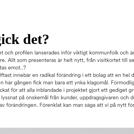
ick det?
 och profilen lanserades inför viktigt kommunfolk och ä
e. Allt som presenteras är helt nytt, från visitkortet till s
 tas emot..?
ftast innebär en radikal förändring i ett bolag att en hel d
en här gången fick man bara ett ynka klagomål. Förmodli
yckat för att alla inblandade i projektet gjort ett gediget 
i lyssnat på önskemål från kunder, uppdragsgivaren och 
 av förändringen. Förenklat kan man säga att vi på nytt fö