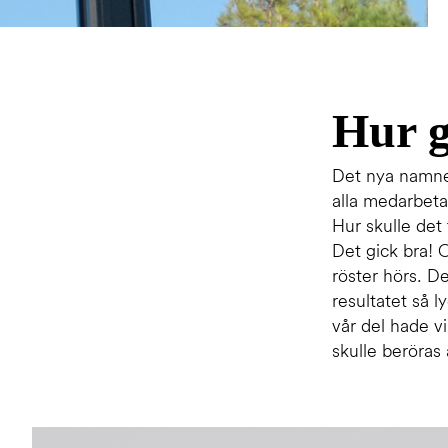
Hur g
Det nya namnet
alla medarbetar
Hur skulle det
Det gick bra! O
röster hörs. D
resultatet så l
vår del hade v
skulle beröras