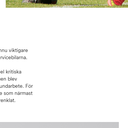
nnu viktigare
ervicebilarna.
el kritiska
gen blev
grundarbete. För
de som närmast
renklat.