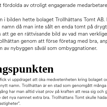
t fördolda av otroligt engagerade medarbetare
n i bilden hette bolaget Trollhättans Tomt AB. 
 namn då man inte sålt en enda tomt på drygt
 att ge en rättvisande bild av vad man verklige
rollhättan genom att förse företag med bra, a
orm av nybyggen såväl som ombyggnationer.
ngspunkten
t fick vi uppdraget att öka medvetenheten kring bolaget 
 nytt namn. Trollhättan är en stad som genomgått många i
ng har man alltid visat prov på kraften att resa sig och g
 det nya namnet extra bra. Trollhättans Tomt skulle häda
astigheter”.