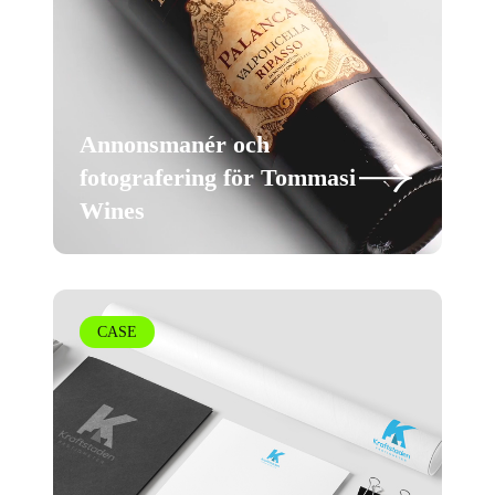
Annonsmanér och
fotografering för Tommasi
Wines
CASE